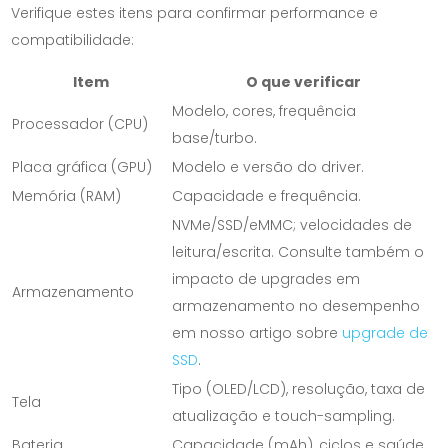
Verifique estes itens para confirmar performance e
compatibilidade:
Item
O que verificar
Modelo, cores, frequência
Processador (CPU)
base/turbo.
Placa gráfica (GPU)
Modelo e versão do driver.
Memória (RAM)
Capacidade e frequência.
NVMe/SSD/eMMC; velocidades de
leitura/escrita. Consulte também o
impacto de upgrades em
Armazenamento
armazenamento no desempenho
em nosso artigo sobre
upgrade de
SSD
.
Tipo (OLED/LCD), resolução, taxa de
Tela
atualização e touch-sampling.
Bateria
Capacidade (mAh), ciclos e saúde.