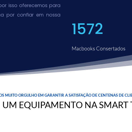
por isso oferecemos para
nça por confiar em nossa
1572
Macbooks Consertados
s muito orgulho em garantir a satisfação de centenas de cli
U UM EQUIPAMENTO NA SMART