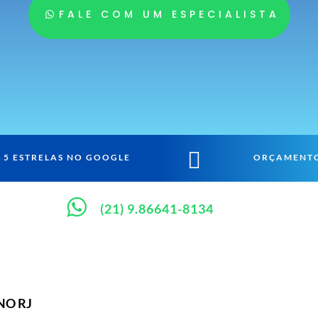
FALE COM UM ESPECIALISTA

5 ESTRELAS NO GOOGLE
ORÇAMENTO

(21) 9.86641-8134
NO RJ