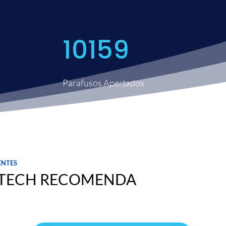
10159
Parafusos Apertados
entes
 TECH RECOMENDA