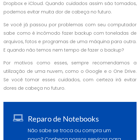
Dropbox e iCloud. Quando cuidados assim são tomados,
podemos evitar muita dor de cabeça no futuro.
Se você já passou por problemas com seu computador
sabe como é incômodo fazer backup com toneladas de
arquivos, fotos e programas de uma máquina para outra.
E quando não temos nem tempo de fazer o backup?
Por motivos como esses, sempre recomendamos a
utilização de uma nuvem, como o Google e o One Drive.
Se você tomar esses cuidados, com certeza irá evitar
dores de cabeça no futuro.
Reparo de Notebooks
Não sabe se troca ou compra um
novo? Conheça nossos serviços para