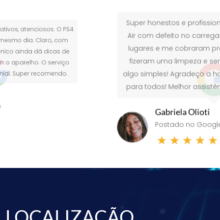
Super honestos e profissionais! Tenho um MacBoo
Air com defeito no carregador, orcei em diferente
lugares e me cobraram preços altos. Levei lá, eles
fizeram uma limpeza e serviço de prevenção! Era
algo simples! Agradeço a honestidade e recomen
para todos! Melhor assistência em produtos Apple
Gabriela Olioti
Postado no Google
★
★
★
★
★
LOCALIZAÇÃO