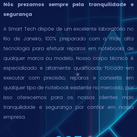
Nós prezamos sempre pela tranquilidade e
segurança
A Smart Tech dispõe de um excelente laboratório no
Rio de Janeiro, 100% preparado com a mais alta
tecnologia para efetuar reparos em notebooks de
qualquer marca ou modelo. Nosso corpo técnico é
especializado e altamente qualificado, focado em
executar com precisão, reparos e conserto em
qualquer tipo de notebook existente no mercado, por
isso oferecemos para os nossos clientes mais
tranquilidade e segurança por confiar em nossa
empresa.