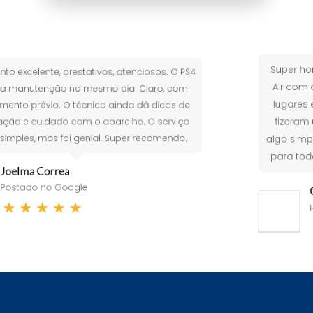
Super honestos e profission
vos, atenciosos. O PS4
Air com defeito no carregador
smo dia. Claro, com
lugares e me cobraram preços 
o ainda dá dicas de
fizeram uma limpeza e servi
aparelho. O serviço
algo simples! Agradeço a ho
al. Super recomendo.
para todos! Melhor assistênc
Gabriela Olioti
Postado no Google
★
★
★
★
★