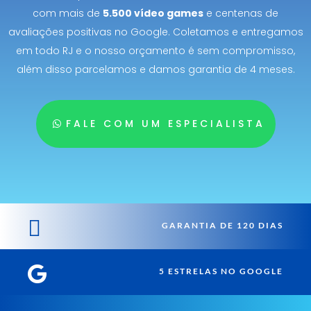
com mais de
5.500 vídeo games
e centenas de
avaliações positivas no Google. Coletamos e entregamos
em todo RJ e o nosso orçamento é sem compromisso,
além disso parcelamos e damos garantia de 4 meses.
FALE COM UM ESPECIALISTA

GARANTIA DE 120 DIAS

5 ESTRELAS NO GOOGLE