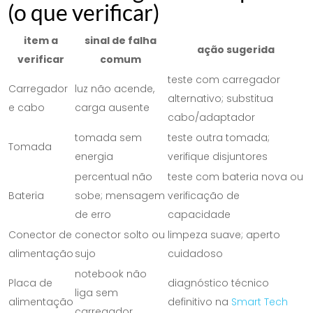
(o que verificar)
item a
sinal de falha
ação sugerida
verificar
comum
teste com carregador
Carregador
luz não acende,
alternativo; substitua
e cabo
carga ausente
cabo/adaptador
tomada sem
teste outra tomada;
Tomada
energia
verifique disjuntores
percentual não
teste com bateria nova ou
Bateria
sobe; mensagem
verificação de
de erro
capacidade
Conector de
conector solto ou
limpeza suave; aperto
alimentação
sujo
cuidadoso
notebook não
Placa de
diagnóstico técnico
liga sem
alimentação
definitivo na
Smart Tech
carregador