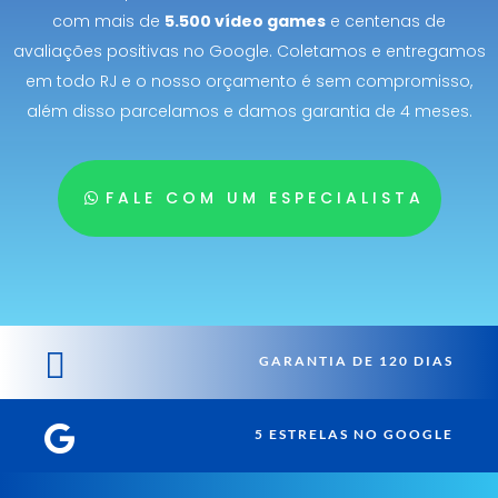
com mais de
5.500 vídeo games
e centenas de
avaliações positivas no Google. Coletamos e entregamos
em todo RJ e o nosso orçamento é sem compromisso,
além disso parcelamos e damos garantia de 4 meses.
FALE COM UM ESPECIALISTA

GARANTIA DE 120 DIAS

5 ESTRELAS NO GOOGLE