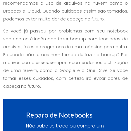
recomendamos o uso de arquivos na nuvem como o
Dropbox e iCloud. Quando cuidados assim são tomados,
podemos evitar muita dor de cabeça no futuro.
Se você já passou por problemas com seu notebook
sabe como é incômodo fazer backup com toneladas de
arquivos, fotos e programas de uma máquina para outra.
E quando não temos nem tempo de fazer o backup? Por
motivos como esses, sempre recomendamos a utilização
de uma nuvem, como o Google e o One Drive. Se você
tomar esses cuidados, com certeza irá evitar dores de
cabeça no futuro.
Reparo de Notebooks
Não sabe se troca ou compra um