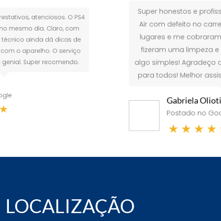
Super honestos e profissionais! Tenho um 
 PS4
Air com defeito no carregador, orcei em dif
com
lugares e me cobraram preços altos. Levei l
 de
fizeram uma limpeza e serviço de prevençã
iço
algo simples! Agradeço a honestidade e r
do.
para todos! Melhor assistência em produtos
Gabriela Olioti
Postado no Google
★
★
★
★
★
LOCALIZAÇÃO