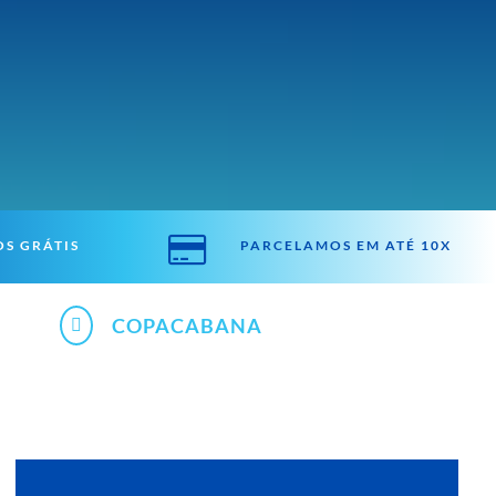

S GRÁTIS
PARCELAMOS EM ATÉ 10X
COPACABANA
