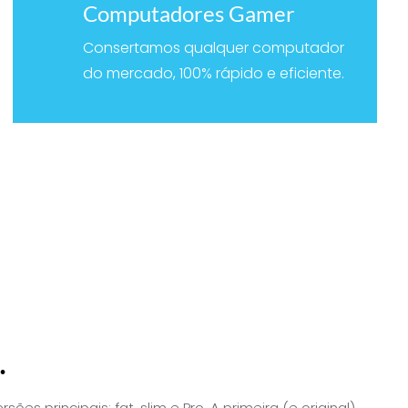
Computadores Gamer
Consertamos qualquer computador
do mercado, 100% rápido e eficiente.
.
 principais: fat, slim e Pro. A primeira (e original)