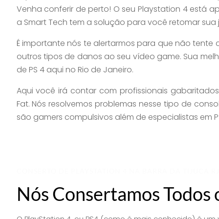
Venha conferir de perto! O seu Playstation 4 está
a Smart Tech tem a solução para você retomar sua 
É importante nós te alertarmos para que não tente 
outros tipos de danos ao seu vídeo game. Sua mel
de PS 4 aqui no Rio de Janeiro.
Aqui você irá contar com profissionais gabaritados
Fat. Nós resolvemos problemas nesse tipo de conso
são gamers compulsivos além de especialistas em P
CONSERTO DE PLAYSTATION 4 NA BARRA DA TIJUCA R
Nós Consertamos Todos o
O PlayStation 4, ou PS4 (como é mais conhecido) é um vi