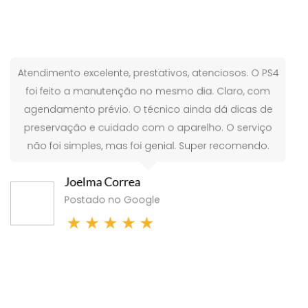
Super honestos e p
te, prestativos, atenciosos. O PS4
Air com defeito no
enção no mesmo dia. Claro, com
lugares e me cobra
o. O técnico ainda dá dicas de
fizeram uma limpe
dado com o aparelho. O serviço
algo simples! Agra
mas foi genial. Super recomendo.
para todos! Melhor
orrea
no Google
Gabriela O
★
★
★
Postado n
★
★
★