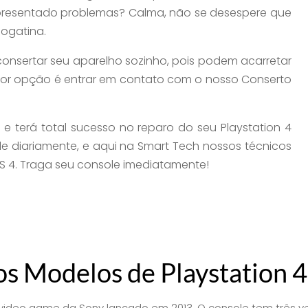
 apresentado problemas? Calma, não se desespere que
jogatina.
consertar seu aparelho sozinho, pois podem acarretar
hor opção é entrar em contato com o nosso Conserto
 e terá total sucesso no reparo do seu Playstation 4
le diariamente, e aqui na Smart Tech nossos técnicos
S 4. Traga seu console imediatamente!
J
s Modelos de Playstation 4
deo game da Sony lançado em 2013. O console tem três versões