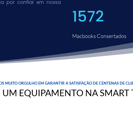
nça por confiar em nossa
1572
Macbooks Consertados
s muito orgulho em garantir a satisfação de centenas de cli
U UM EQUIPAMENTO NA SMART