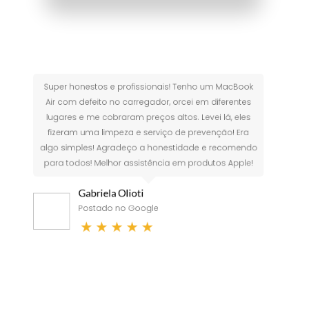
rofissionais! Tenho um MacBook
Minha experi
 carregador, orcei em diferentes
simplesmente 
ram preços altos. Levei lá, eles
consertou o Xbox 
za e serviço de prevenção! Era
com o vídeo ga
deço a honestidade e recomendo
assistência t
 assistência em produtos Apple!
solucionar o cas
conseguiu e um
lioti
o Google
Danilo 
★
★
Postado 
★
★