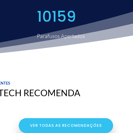
10159
Parafusos Apertados
entes
 TECH RECOMENDA
VER TODAS AS RECOMENDAÇÕES