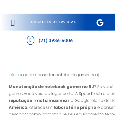


GARANTIA DE 120 DIAS
(21) 3936-6006

Início
»
onde consertar notebook gamer no rj
Manutenção de notebook gamer no RJ
? Se você
gamer, você veio ao lugar certo. A SpeedTech é a
reputação
e
nota máxima
no Google, ela se des
América
, oferece um
laboratório próprio
e conser
descobrir como garantir que seu equipamento ten